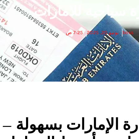
ة سياحية للامارات
boss
يونيو 20, 2025
7:25 ص
رة الإمارات بسهولة –