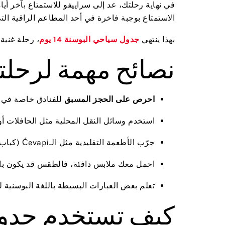
في نهاية رحلتك، عد إلى سراييفو للاستمتاع بآخر أيا
الاستمتاع بوجبة فاخرة في أحد المطاعم الراقية التي
بهذا ينتهي
جدول سياحي البوسنة 14 يوم
، رحلة غنية
نصائح مهمة لرحلت
احرص على الحجز المسبق
للفنادق خاصة في م
استخدم وسائل النقل المحلية مثل الحافلات أو
جرّب الأطعمة التقليدية مثل الـĆevapi (كباب البوسنة) والـBurek (فطيرة محشوة).
احمل معك ملابس دافئة، فالطقس قد يكون بار
تعلم بعض العبارات البسيطة باللغة البوسنية 
كيف تستخدم جدول