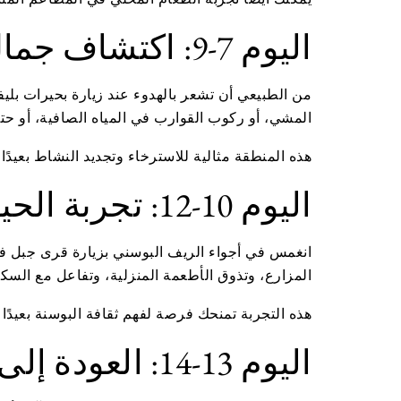
اليوم 7-9: اكتشاف جمال الطبيعة في بحيرات بليفا
من الطبيعي أن تشعر بالهدوء عند زيارة بحيرات بليف
المشي، أو ركوب القوارب في المياه الصافية، أو حتى
هذه المنطقة مثالية للاسترخاء وتجديد النشاط بعيد
اليوم 10-12: تجربة الحياة الريفية في قرى جبل فلاشتيتسا
انغمس في أجواء الريف البوسني بزيارة قرى جبل فل
المزارع، وتذوق الأطعمة المنزلية، وتفاعل مع السكا
هذه التجربة تمنحك فرصة لفهم ثقافة البوسنة بعيدًا 
اليوم 13-14: العودة إلى سراييفو والاستعداد للرحيل