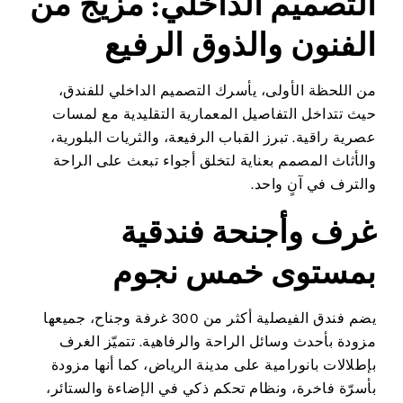
التصميم الداخلي: مزيج من
الفنون والذوق الرفيع
من اللحظة الأولى، يأسرك التصميم الداخلي للفندق،
حيث تتداخل التفاصيل المعمارية التقليدية مع لمسات
عصرية راقية. تبرز القباب الرفيعة، والثريات البلورية،
والأثاث المصمم بعناية لتخلق أجواء تبعث على الراحة
والترف في آنٍ واحد.
غرف وأجنحة فندقية
بمستوى خمس نجوم
يضم فندق الفيصلية أكثر من 300 غرفة وجناح، جميعها
مزودة بأحدث وسائل الراحة والرفاهية. تتميّز الغرف
بإطلالات بانورامية على مدينة الرياض، كما أنها مزودة
بأسرّة فاخرة، ونظام تحكم ذكي في الإضاءة والستائر،