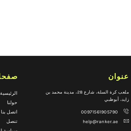
عنوان
صفحا
ملعب كرة السلة، شارع 28، مدينة محمد بن
الرئيسية
زايد، أبوظبي
حولنا
00971561905790
اتصل بنا
تنصل
help@ranker.ae
سياسة ا