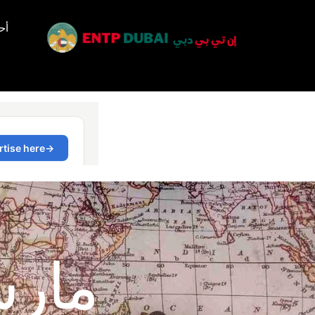
أح
مارس 20,