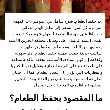
sidrah
يوليو 8, 2026
9:10 ص
يعد
حفظ الطعام: شرح شامل
من الموضوعات المهمة
التي تهم كل أسرة تسعى إلى تقليل الهدر الغذائي
والحفاظ على جودة الأطعمة لأطول فترة ممكنة. فمنذ
القدم، اعتمد الإنسان على وسائل مختلفة لتخزين الأغذية
وحمايتها من التلف، ومع تطور التكنولوجيا ظهرت
أساليب حديثة جعلت عملية حفظ الطعام أكثر سهولة
وكفاءة. إن فهم المبادئ الأساسية لحفظ الأغذية يساعد
على المحافظة على القيمة الغذائية وتقليل نمو البكتيريا
والفطريات التي تؤدي إلى فساد الطعام. كما أن اختيار
الطريقة المناسبة يعتمد على نوع الغذاء ومدة التخزين
المطلوبة والظروف المتاحة داخل المنزل.
ما المقصود بحفظ الطعام؟