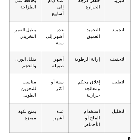
التبريد
خفض درجة
عدة أيام
يحافظ على
الحرارة
إلى
الطزاجة
أسابيع
التجميد
التجميد
عدة
يطيل العمر
العميق
أشهر إلى
التخزيني
سنة
التجفيف
إزالة الرطوبة
أشهر
يقلل الوزن
طويلة
والحجم
التعليب
إغلاق محكم
سنة أو
مناسب
ومعالجة
أكثر
للتخزين
حرارية
الطويل
التخليل
استخدام
عدة
يمنح نكهة
الملح أو
أشهر
مميزة
الأحماض